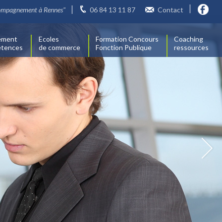
compagnement à Rennes"
06 84 13 11 87
Contact
ement
Ecoles
Formation Concours
Coaching
étences
de commerce
Fonction Publique
ressources
FORMATIONS - CONCEPTIONS DE SUJETS : Contactez-no