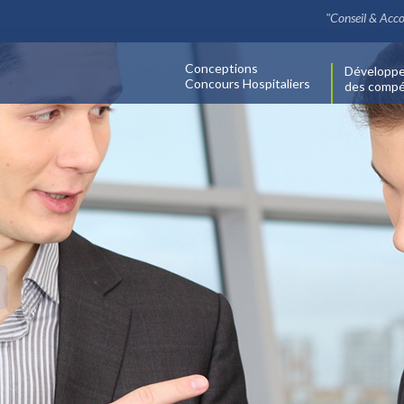
"Conseil & Ac
Conceptions
Développ
Concours Hospitaliers
des comp
que
URS